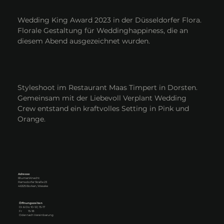
Wedding King Award 2023 in der Düsseldorfer Flora.
Florale Gestaltung für Weddinghappiness, die an
diesem Abend ausgezeichnet wurden.
Styleshoot im Restaurant Maas Timpert in Dorsten.
Gemeinsam mit der Liebevoll Verplant Wedding
Crew entstand ein kraftvolles Setting in Pink und
Orange.
Adresse
BlumenKnecht
Ramsdorfer Straße 23
46325 Borken, Weseke
Öffnungszeiten
Di & Do 10-12 | 15-17
Fr 15-18
Oder nach Vereinbarung