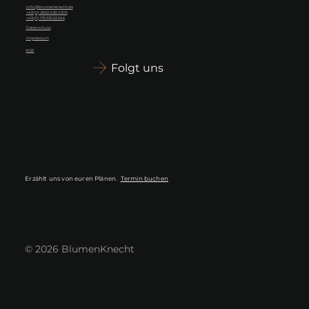
Info@blumenknecht.de
+49 (0) 2862 428 0305
+49 (0) 176 325 62 646
Datenschutz
Impressum
AGB
Folgt uns
Erzählt uns von euren Plänen.
Termin buchen
© 2026 BlumenKnecht